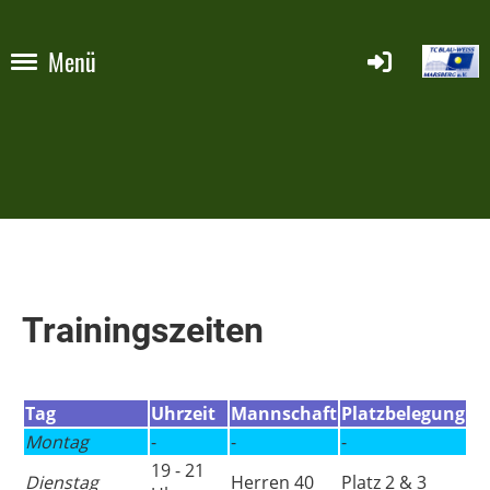
Menü
Trainingszeiten
Tag
Uhrzeit
Mannschaft
Platzbelegung
Montag
-
-
-
19 - 21
Dienstag
Herren 40
Platz 2 & 3